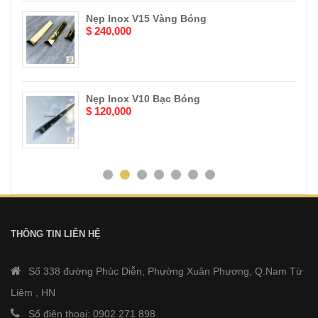
Nẹp Inox V15 Vàng Bóng
$ 240,000
Nẹp Inox V10 Bạc Bóng
$ 120,000
THÔNG TIN LIÊN HỆ
Số 338 đường Phúc Diễn, Phường Xuân Phương, Q.Nam Từ
Liêm , HN
Số điện thoại: 0902 271 898