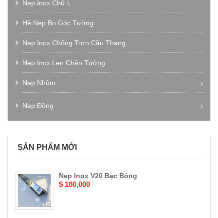
Nẹp Inox Chữ L
Hệ Nẹp Bo Góc Tường
Nẹp Inox Chống Trơn Cầu Thang
Nẹp Inox Len Chân Tường
Nẹp Nhôm
Nẹp Nhôm Chữ V
Nẹp Đồng
Nẹp Nhôm Chữ T
Nẹp La Đồng
Nẹp Nhôm Chữ U
Nẹp Đồng Chống Trơn Cầu Thang
SẢN PHẨM MỚI
Nẹp Nhôm Chữ M
Nẹp Đồng Bo Góc
Nẹp Nhôm Bo Góc
Nẹp Đồng Thau Giả Cổ
Nẹp Inox V20 Bạc Bóng
Nẹp Nhôm Chống Trơn Cầu Thang
$ 180,000