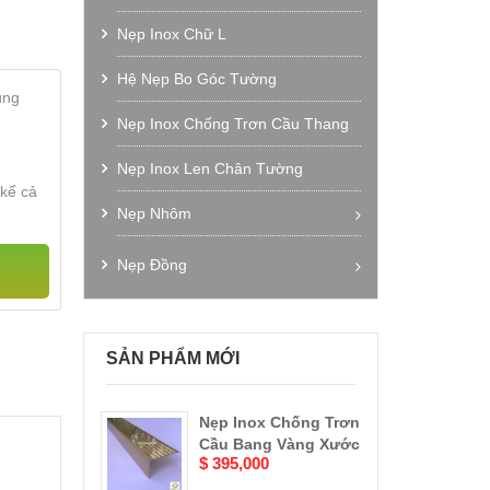
Nẹp Inox Chữ L
Hệ Nẹp Bo Góc Tường
úng
Nẹp Inox Chống Trơn Cầu Thang
Nẹp Inox Len Chân Tường
 kể cả
Nẹp Nhôm
Nẹp Nhôm Chữ V
Nẹp Đồng
Nẹp Nhôm Chữ T
Nẹp La Đồng
Nẹp Nhôm Chữ U
Nẹp Đồng Chống Trơn Cầu Thang
SẢN PHẨM MỚI
Nẹp Nhôm Chữ M
Nẹp Đồng Bo Góc
Nẹp Nhôm Bo Góc
Nẹp Đồng Thau Giả Cổ
Nẹp Inox Chống Trơn
Nẹp Đồng Thau
Nẹp Nhôm Chống Trơn Cầu Thang
Cầu Bang Vàng Xước
Cổ Góc Vuông
$ 395,000
$ 380,000