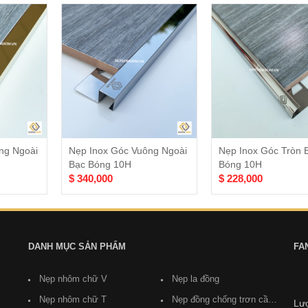
ng Ngoài
Nẹp Inox Góc Vuông Ngoài
Nẹp Inox Góc Tròn 
Bạc Bóng 10H
Bóng 10H
$ 340,000
$ 228,000
DANH MỤC SẢN PHẨM
FA
Nẹp nhôm chữ V
Nẹp la đồng
Nẹp nhôm chữ T
Nẹp đồng chống trơn cầu
Lượ