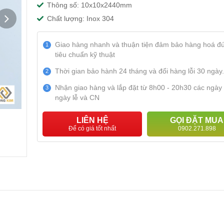
Thông số: 10x10x2440mm
Chất lượng: Inox 304
Giao hàng nhanh và thuận tiện đảm bảo hàng hoá đ
1
tiêu chuẩn kỹ thuật
Thời gian bảo hành 24 tháng và đổi hàng lỗi 30 ngày.
2
Nhận giao hàng và lắp đặt từ 8h00 - 20h30 các ngày
3
ngày lễ và CN
LIÊN HỆ
GỌI ĐẶT MUA
Để có giá tốt nhất
0902.271.898
Nẹp Inox Góc Vát
Nẹp Inox Góc Tròn
Bạc Bóng 10H
Vàng Bóng 12H
$ 300,000
$ 265,000