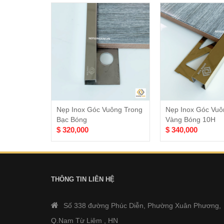
Nẹp Inox Góc Vuông Trong
Nẹp Inox Góc Vuô
Bạc Bóng
Vàng Bóng 10H
$ 320,000
$ 340,000
THÔNG TIN LIÊN HỆ
Số 338 đường Phúc Diễn, Phường Xuân Phương,
Q.Nam Từ Liêm , HN