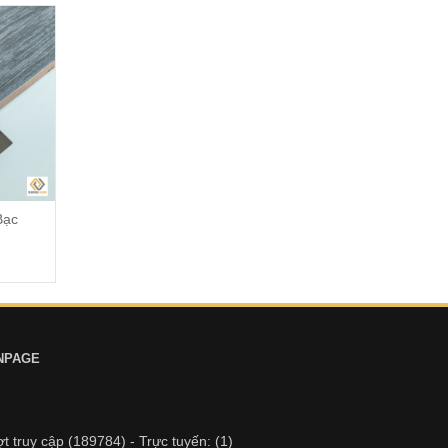
Bạc
NPAGE
t truy cập
(189784)
- Trực tuyến:
(1)