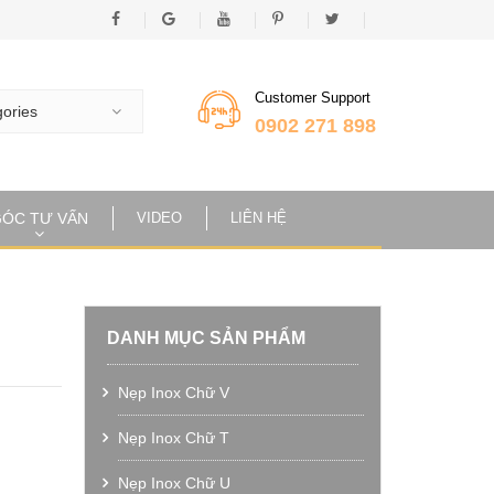
Customer Support
gories
0902 271 898
ÓC TƯ VẤN
VIDEO
LIÊN HỆ
H
DANH MỤC SẢN PHẨM
Nẹp Inox Chữ V
Nẹp Inox Chữ T
Nẹp Inox Chữ U