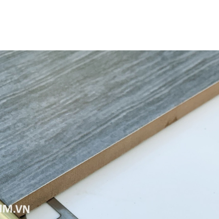
Nẹp Inox Góc L Vàng
Nẹp Inox Góc Tròn
Bóng 1030
Bạc Bóng 12H
$ 250,000
$ 245,000
Nẹp Inox Góc L Vàng
Nẹp Inox Góc Vuô
Bóng
Ngoài Vàng Bóng
$ 200,000
12H
$ 340,000