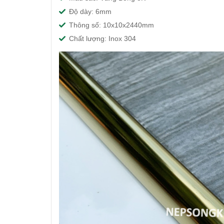
Độ dày: 6mm
Thông số: 10x10x2440mm
Nẹp Inox U25 Bạc
Bóng
Chất lượng: Inox 304
$ 280,000
Nẹp Inox U12 Vàng
Bóng
$ 240,000