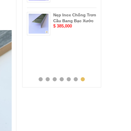
Nẹp Inox Chống Trơn
Nẹp Đồng Thau
Cầu Bang Bạc Xước
Cổ Chữ L
$ 385,000
$ 380,000
ng
Nẹp Đồng Thau
Cổ Chữ T
$ 380,000