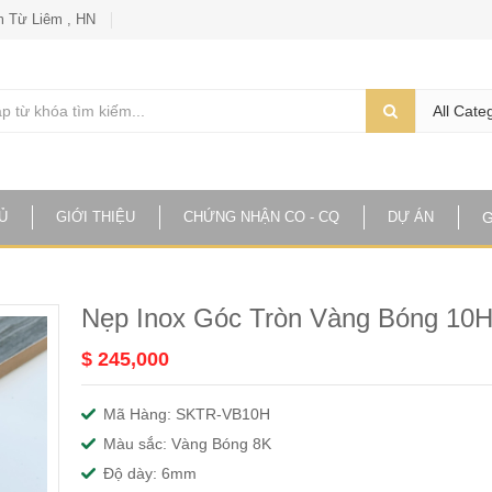
 Từ Liêm , HN
All Cate
Ủ
GIỚI THIỆU
CHỨNG NHẬN CO - CQ
DỰ ÁN
G
Nẹp Inox Góc Tròn Vàng Bóng 10
$ 245,000
Mã Hàng: SKTR-VB10H
Màu sắc: Vàng Bóng 8K
Độ dày: 6mm