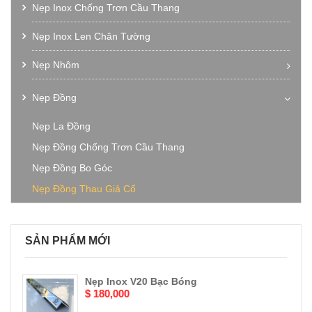
Nẹp Inox Chống Trơn Cầu Thang
Nẹp Inox Len Chân Tường
Nẹp Nhôm
Nẹp Nhôm Chữ V
Nẹp Đồng
Nẹp Nhôm Chữ T
Nẹp La Đồng
Nẹp Nhôm Chữ U
Nẹp Đồng Chống Trơn Cầu Thang
Nẹp Nhôm Chữ M
Nẹp Đồng Bo Góc
Nẹp Nhôm Bo Góc
Nẹp Đồng Thau Giả Cổ
Nẹp Nhôm Chống Trơn Cầu Thang
SẢN PHẨM MỚI
Nẹp Inox V20 Bạc Bóng
$ 180,000