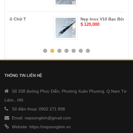
Nẹp Inox V10 Bạc Bóng
$ 120,000
THÔNG TIN LIÊN HỆ
Số 338 đường Phúc Diễn, Phường Xuân Phương, Q.Nam Từ
Liêm , HN
Số điện thoại: 0902 271 898
Email: nepsongkim@gmail.com
Website:
https://nepsongkim.vn