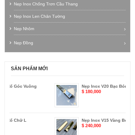
Nẹp Inox Chống Trơn Cầu Thang
Nẹp Inox Len Chân Tường
Nẹp Nhôm
Nẹp Nhôm Chữ V
Nẹp Đồng
Nẹp Nhôm Chữ T
Nẹp La Đồng
Nẹp Nhôm Chữ U
Nẹp Đồng Chống Trơn Cầu Thang
SẢN PHẨM MỚI
Nẹp Nhôm Chữ M
Nẹp Đồng Bo Góc
Nẹp Nhôm Bo Góc
Nẹp Đồng Thau Giả Cổ
ông
Nẹp Inox V20 Bạc Bóng
Nẹp Nhôm Chống Trơn Cầu Thang
$ 180,000
Nẹp Inox V15 Vàng Bóng
$ 240,000